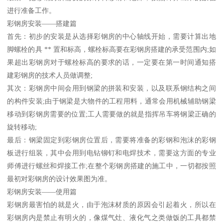
进行准备工作。
彩钢房安装——搭建篇
首先：初步的安装是从选择彩钢房的中心轴线开始，需要计算出地
脚螺栓的具 ** 置和标高，螺栓标高要在彩钢房搭建的承受范围内;如
果超出彩钢房对于螺栓标高的要求的话，一定要在第一时间通知搭
建彩钢房的技术人员做调整;
其次：彩钢房中间会用到钢梁的拼装和安装，以及联系钢结构之间
的构件安装;由于钢梁是大物件的工程用料，通常会用机械辅助钢梁
移动到彩钢房需要的位置;工人需要做的就是指挥吊车将钢梁正确的
旋转移动;
最后：钢梁固定到彩钢房位置后，需要将准备的彩钢和泡沫的彩钢
板进行组装，其中会用到电钻铆钉和电焊技术，需要这方面的专业
师傅进行螺丝和焊接工作;在整个彩钢房搭建的施工中，一切都按照
最初对彩钢房的设计效果图为准。
彩钢房安装——使用篇
彩钢房最害怕的就是火，由于泡沫材质的原因会引起着火，所以在
彩钢房内是禁止有明火的，像煤气灶、液化气之类做饭的工具都禁