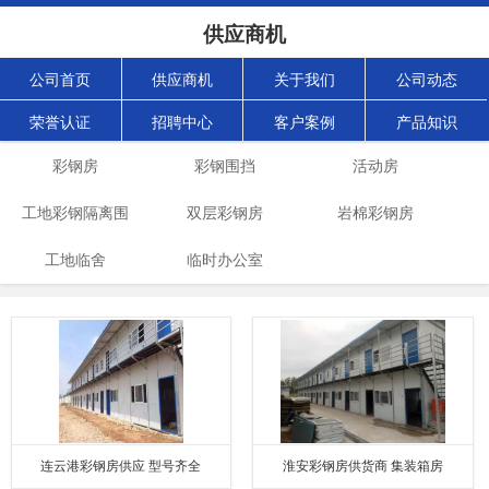
供应商机
公司首页
供应商机
关于我们
公司动态
荣誉认证
招聘中心
客户案例
产品知识
彩钢房
彩钢围挡
活动房
工地彩钢隔离围
双层彩钢房
岩棉彩钢房
工地临舍
挡
临时办公室
连云港彩钢房供应 型号齐全
淮安彩钢房供货商 集装箱房