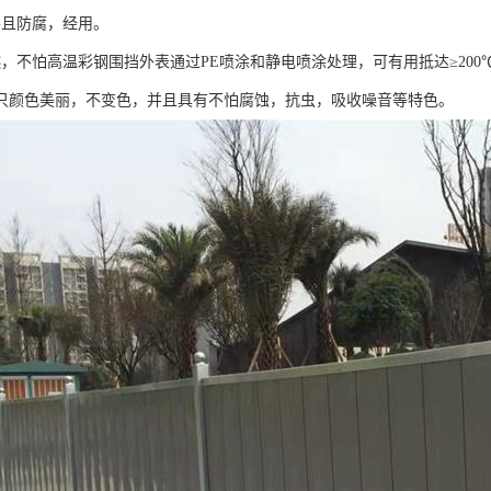
并且防腐，经用。
燃，不怕高温彩钢围挡外表通过PE喷涂和静电喷涂处理，可有用抵达≥20
只颜色美丽，不变色，并且具有不怕腐蚀，抗虫，吸收噪音等特色。