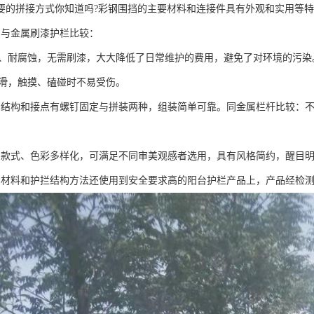
要的拼接方式你知道吗?彩钢围挡的主要材料和连接件具有外观和实用等
挡与金属刷漆护栏比较：
生锈、耐腐蚀，无需刷漆，大大降低了日常维护的费用，避免了对环境的污染
面光滑，触摸、磕碰时不易受伤。
挡结构和接点有螺钉固定与拼装两种，组装简单可靠。同金属栏杆比较：
挡款式、色彩多样化，可满足不同审美观感者选用，具有风格简约，醒目
挡材料和护拦结构方法还使用到安全要求高的阳台护栏产品上，产品经检