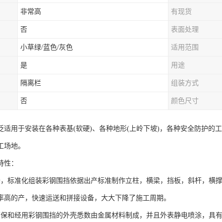
非常高
有现货
否
表面处理
小草绿/蓝色/灰色
适用范围
是
用途
隔离栏
组装方式
否
颜色尺寸
泛适用于安装在各种表基(软硬)、各种地形(上岭下坡)，各种安全防护的
工场地。
特性：
备，标准化组装彩钢围挡依据出产标准制作立柱，横梁，挡板，斜杆，横
率高的产，快速运送和拼接设备，大大下降了施工周期。
环保和经用彩钢围挡的外壳悉数由金属材料制成，并且外表静电喷涂，具