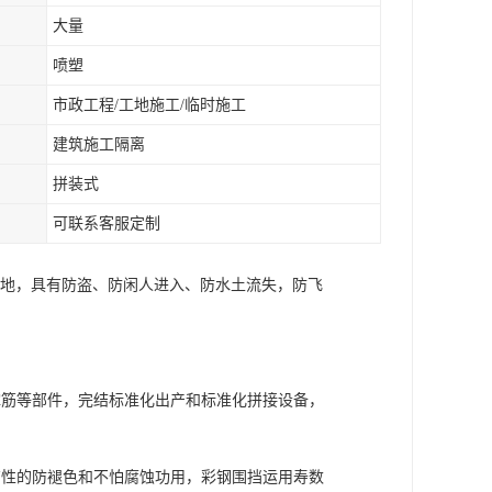
大量
喷塑
市政工程/工地施工/临时施工
建筑施工隔离
拼装式
可联系客服定制
工地，具有防盗、防闲人进入、防水土流失，防飞
撑筋等部件，完结标准化出产和标准化拼接设备，
有性的防褪色和不怕腐蚀功用，彩钢围挡运用寿数