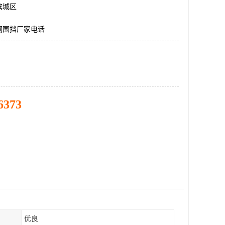
滨城区
钢围挡厂家电话
6373
优良