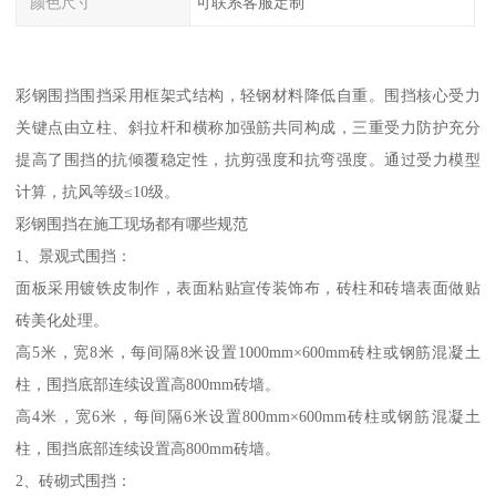
颜色尺寸
可联系客服定制
彩钢围挡围挡采用框架式结构，轻钢材料降低自重。围挡核心受力
关键点由立柱、斜拉杆和横称加强筋共同构成，三重受力防护充分
提高了围挡的抗倾覆稳定性，抗剪强度和抗弯强度。通过受力模型
计算，抗风等级≤10级。
彩钢围挡在施工现场都有哪些规范
1、景观式围挡：
面板采用镀铁皮制作，表面粘贴宣传装饰布，砖柱和砖墙表面做贴
砖美化处理。
高5米，宽8米，每间隔8米设置1000mm×600mm砖柱或钢筋混凝土
柱，围挡底部连续设置高800mm砖墙。
高4米，宽6米，每间隔6米设置800mm×600mm砖柱或钢筋混凝土
柱，围挡底部连续设置高800mm砖墙。
2、砖砌式围挡：