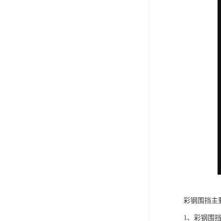
彩钢围挡主
1、彩钢围