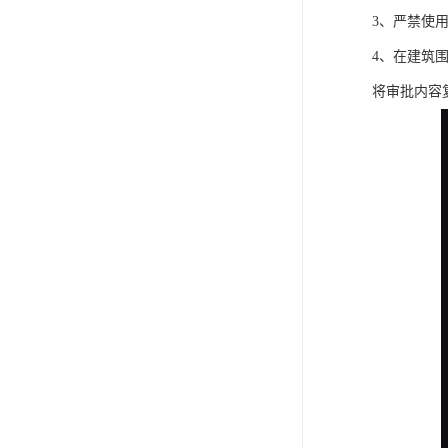
3、严禁使
4、在建筑
将审批内容