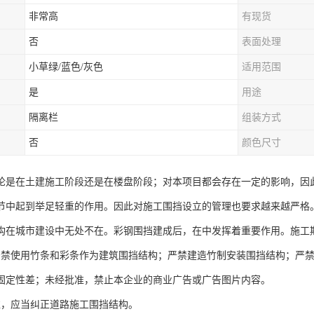
非常高
有现货
否
表面处理
小草绿/蓝色/灰色
适用范围
是
用途
隔离栏
组装方式
否
颜色尺寸
论是在土建施工阶段还是在楼盘阶段；对本项目都会存在一定的影响，因
节中起到举足轻重的作用。因此对施工围挡设立的管理也要求越来越严格
构在城市建设中无处不在。彩钢围挡建成后，在中发挥着重要作用。施工
严禁使用竹条和彩条作为建筑围挡结构；严禁建造竹制安装围挡结构；严禁
固定性差；未经批准，禁止本企业的商业广告或广告图片内容。
准，应当纠正道路施工围挡结构。