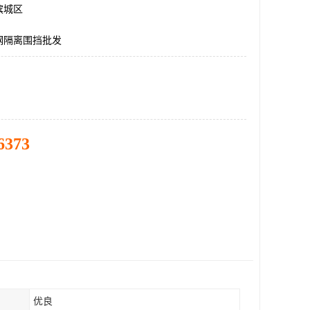
滨城区
钢隔离围挡批发
6373
优良