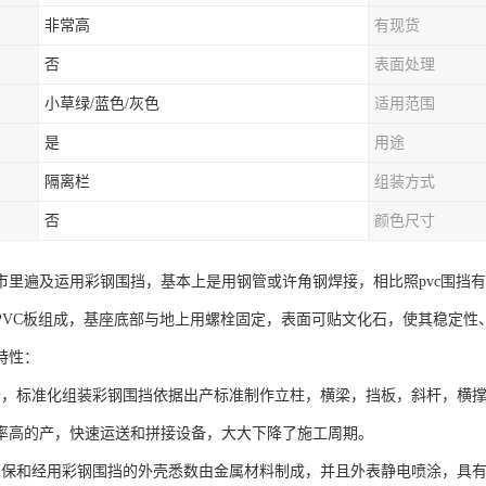
非常高
有现货
否
表面处理
小草绿/蓝色/灰色
适用范围
是
用途
隔离栏
组装方式
否
颜色尺寸
市里遍及运用彩钢围挡，基本上是用钢管或许角钢焊接，相比照pvc围挡有
PVC板组成，基座底部与地上用螺栓固定，表面可贴文化石，使其稳定性
特性：
备，标准化组装彩钢围挡依据出产标准制作立柱，横梁，挡板，斜杆，横
率高的产，快速运送和拼接设备，大大下降了施工周期。
环保和经用彩钢围挡的外壳悉数由金属材料制成，并且外表静电喷涂，具