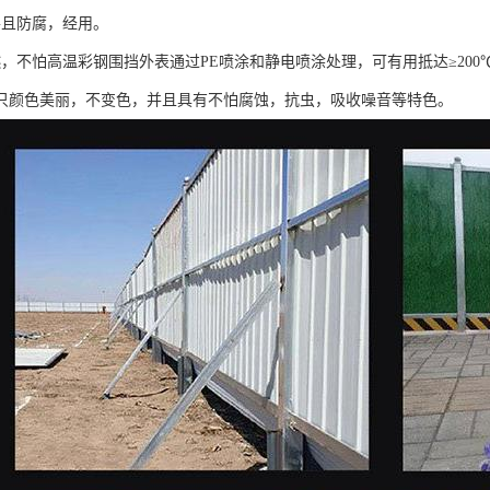
并且防腐，经用。
燃，不怕高温彩钢围挡外表通过PE喷涂和静电喷涂处理，可有用抵达≥20
只颜色美丽，不变色，并且具有不怕腐蚀，抗虫，吸收噪音等特色。