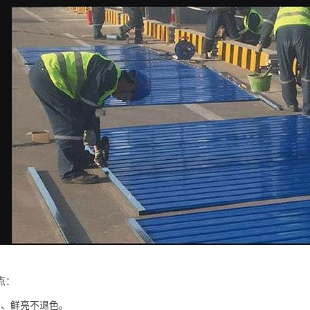
点：
富、鲜亮不退色。