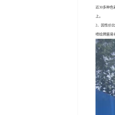
近30多种
上。
2、因性价
喷绘牌匾易