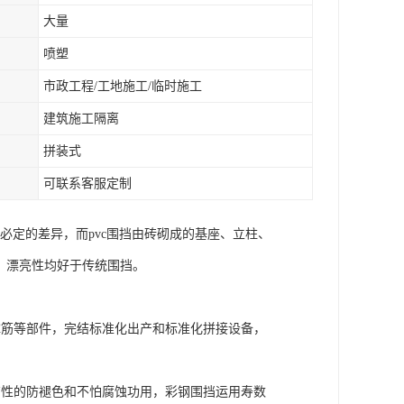
大量
喷塑
市政工程/工地施工/临时施工
建筑施工隔离
拼装式
可联系客服定制
必定的差异，而pvc围挡由砖砌成的基座、立柱、
、漂亮性均好于传统围挡。
撑筋等部件，完结标准化出产和标准化拼接设备，
有性的防褪色和不怕腐蚀功用，彩钢围挡运用寿数