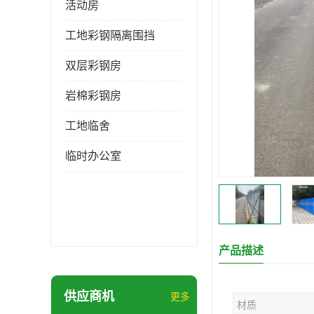
活动房
工地彩钢隔离围挡
双层彩钢房
岩棉彩钢房
工地临舍
临时办公室
产品描述
供应商机
更多
材质