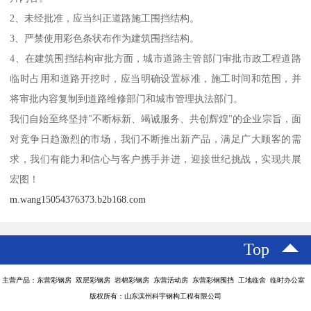
2、未经批准，应当纠正道路施工围挡结构。
3、严禁使用彩色条状布作为建筑围挡结构。
4、在建筑围挡结构审批方面，城市道路主管部门审批市政工程道路
临时占用和道路开挖时，应当明确设置标准，施工时间和范围，并
将审批内容复制到道路维修部门和城市管理执法部门。
我们自始至终坚持"不断标新、竭诚服务、共创辉煌"的企业宗旨，面
对竞争日趋激烈的市场，我们不断推出新产品，满足广大顾客的需
求，我们有能力和信心与客户携手并进，迎接世纪挑战，实现共展
宏图！
m.wang15054376373.b2b168.com
Top
主营产品：东营彩钢房 双层彩钢房 岩棉彩钢房 东营活动房 东营彩钢围挡 工地临舍 临时办公室
版权所有：山东滨州科宇钢构工程有限公司