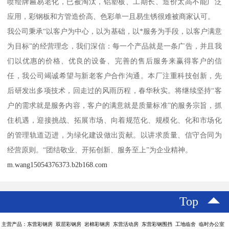
喷绘牌匾易老化，已被淘汰，铝塑板、工期长、造价太高不能广泛
应用，彩钢板和方管造价高、色彩单一且易生锈很难被商家认可。
我公司秉承“以客户为中心，以为基础，以*服务为手段，以客户满意
为目标”的经营理念，我们深信：每一个产品就是一条广告，并且我
们以优惠的价格、优良的设备、完善的售后服务来赢得客户的信
任，我公司竭诚希望与新老客户合作沟通。本厂注重科技创新，先
后研发出多项技术，回走过的风雨历程，春华秋实。将继续坚持“客
户的需求就是服务内容，客户的满意就是质量标准”的服务宗旨，抓
住机遇，迎接挑战、拓展市场、向着规范化、规模化、化和市场化
的管理轨道迈进，为绿化建设做出贡献。以讲求质量、信守合同为
经营原则。“团结敬业、开拓创新、服务至上”为企业精神。
m.wang15054376373.b2b168.com
Top
主营产品：东营彩钢房 双层彩钢房 岩棉彩钢房 东营活动房 东营彩钢围挡 工地临舍 临时办公室