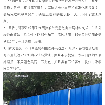
1、快速设备，标准化组装彩钢围挡依据出产标准制作立柱，横梁，
挡板，斜杆，横撑筋等部件，完结标准化出产和标准化拼接设备，
然后完结效率高的产，快速运送和拼接设备，大大下降了施工周
期。
2、回收，环保和经用彩钢围挡的外壳悉数由金属材料制成，并且外
表静电喷涂，具有性的防褪色和不怕腐蚀功用，彩钢围挡运用寿数
逾越3年，并且防腐，经用。
3、防火阻燃，不怕高温彩钢围挡外表通过PE喷涂和静电喷涂处理，
可有用抵达≥200℃的不怕高温性，并且不易焚烧。彩钢围挡的外表
处理后，不只颜色美丽，不变色，并且具有不怕腐蚀，抗虫，吸收
噪音等特色。