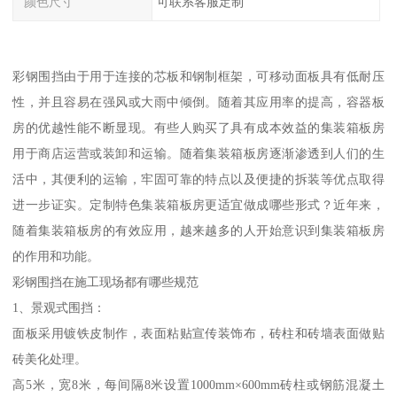
颜色尺寸
可联系客服定制
彩钢围挡由于用于连接的芯板和钢制框架，可移动面板具有低耐压
性，并且容易在强风或大雨中倾倒。随着其应用率的提高，容器板
房的优越性能不断显现。有些人购买了具有成本效益的集装箱板房
用于商店运营或装卸和运输。随着集装箱板房逐渐渗透到人们的生
活中，其便利的运输，牢固可靠的特点以及便捷的拆装等优点取得
进一步证实。定制特色集装箱板房更适宜做成哪些形式？近年来，
随着集装箱板房的有效应用，越来越多的人开始意识到集装箱板房
的作用和功能。
彩钢围挡在施工现场都有哪些规范
1、景观式围挡：
面板采用镀铁皮制作，表面粘贴宣传装饰布，砖柱和砖墙表面做贴
砖美化处理。
高5米，宽8米，每间隔8米设置1000mm×600mm砖柱或钢筋混凝土