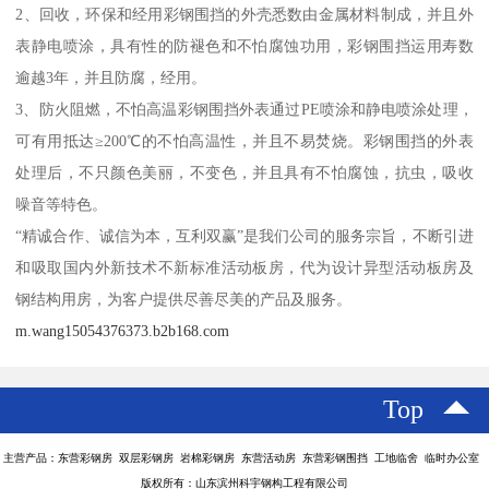
2、回收，环保和经用彩钢围挡的外壳悉数由金属材料制成，并且外
表静电喷涂，具有性的防褪色和不怕腐蚀功用，彩钢围挡运用寿数
逾越3年，并且防腐，经用。
3、防火阻燃，不怕高温彩钢围挡外表通过PE喷涂和静电喷涂处理，
可有用抵达≥200℃的不怕高温性，并且不易焚烧。彩钢围挡的外表
处理后，不只颜色美丽，不变色，并且具有不怕腐蚀，抗虫，吸收
噪音等特色。
“精诚合作、诚信为本，互利双赢”是我们公司的服务宗旨，不断引进
和吸取国内外新技术不新标准活动板房，代为设计异型活动板房及
钢结构用房，为客户提供尽善尽美的产品及服务。
m.wang15054376373.b2b168.com
Top
主营产品：东营彩钢房 双层彩钢房 岩棉彩钢房 东营活动房 东营彩钢围挡 工地临舍 临时办公室
版权所有：山东滨州科宇钢构工程有限公司