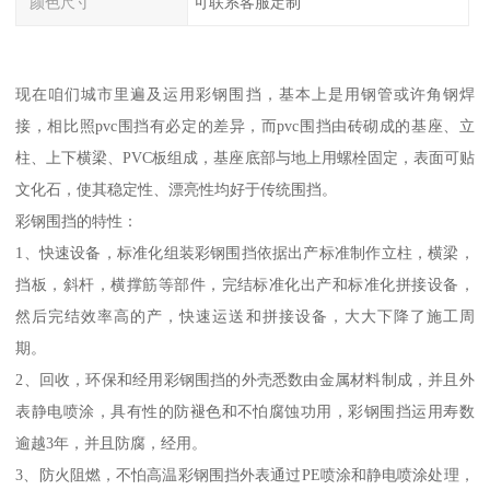
颜色尺寸
可联系客服定制
现在咱们城市里遍及运用彩钢围挡，基本上是用钢管或许角钢焊
接，相比照pvc围挡有必定的差异，而pvc围挡由砖砌成的基座、立
柱、上下横梁、PVC板组成，基座底部与地上用螺栓固定，表面可贴
文化石，使其稳定性、漂亮性均好于传统围挡。
彩钢围挡的特性：
1、快速设备，标准化组装彩钢围挡依据出产标准制作立柱，横梁，
挡板，斜杆，横撑筋等部件，完结标准化出产和标准化拼接设备，
然后完结效率高的产，快速运送和拼接设备，大大下降了施工周
期。
2、回收，环保和经用彩钢围挡的外壳悉数由金属材料制成，并且外
表静电喷涂，具有性的防褪色和不怕腐蚀功用，彩钢围挡运用寿数
逾越3年，并且防腐，经用。
3、防火阻燃，不怕高温彩钢围挡外表通过PE喷涂和静电喷涂处理，