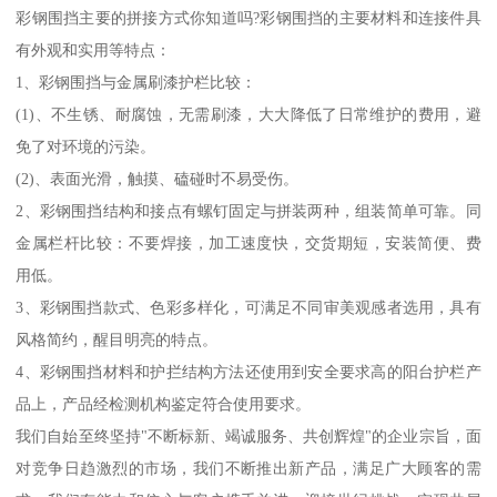
彩钢围挡主要的拼接方式你知道吗?彩钢围挡的主要材料和连接件具
有外观和实用等特点：
1、彩钢围挡与金属刷漆护栏比较：
(1)、不生锈、耐腐蚀，无需刷漆，大大降低了日常维护的费用，避
免了对环境的污染。
(2)、表面光滑，触摸、磕碰时不易受伤。
2、彩钢围挡结构和接点有螺钉固定与拼装两种，组装简单可靠。同
金属栏杆比较：不要焊接，加工速度快，交货期短，安装简便、费
用低。
3、彩钢围挡款式、色彩多样化，可满足不同审美观感者选用，具有
风格简约，醒目明亮的特点。
4、彩钢围挡材料和护拦结构方法还使用到安全要求高的阳台护栏产
品上，产品经检测机构鉴定符合使用要求。
我们自始至终坚持"不断标新、竭诚服务、共创辉煌"的企业宗旨，面
对竞争日趋激烈的市场，我们不断推出新产品，满足广大顾客的需