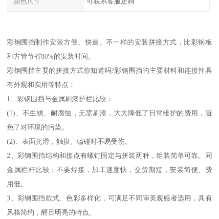
颜色尺寸
可联系客服定制
彩钢围挡制作安装方便、快速。不一样的安装拼接方式，比彩钢板
和方管节省80%的安装时间。
彩钢围挡主要的拼接方式你知道吗?彩钢围挡的主要材料和连接件具
有外观和实用等特点：
1、彩钢围挡与金属刷漆护栏比较：
(1)、不生锈、耐腐蚀，无需刷漆，大大降低了日常维护的费用，避
免了对环境的污染。
(2)、表面光滑，触摸、磕碰时不易受伤。
2、彩钢围挡结构和接点有螺钉固定与拼装两种，组装简单可靠。同
金属栏杆比较：不要焊接，加工速度快，交货期短，安装简便、费
用低。
3、彩钢围挡款式、色彩多样化，可满足不同审美观感者选用，具有
风格简约，醒目明亮的特点。