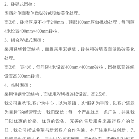
2、砖砌式围挡：
围挡外侧面整体做贴砖或喷绘美化处理。
高3米，砖墙厚度不小于240mm，顶部100mm厚做挑檐处理，每间隔
4米设置400mm×400mm砖柱。
3、组合彩板式围挡：
采用轻钢骨架结构，面板采用彩钢板，砖柱和砖墙表面做贴砖美化
处理。
高3米，宽4米，每间隔4米设置400mm×400mm砖柱，围挡底部连续
设置高500mm砖墙。
4、临时围挡：
采用轻钢骨架结构，面板用彩钢板连续设置。高2.5米。
我公司秉承“以客户为中心，以为基础，以*服务为手段，以客户满意
为目标”的经营理念，我们深信：每一个产品就是一条广告，并且我
们以优惠的价格、优良的设备、完善的售后服务来赢得客户的信
任，我公司竭诚希望与新老客户合作沟通。本厂注重科技创新，先
后研发出多项技术，回走过的风雨历程，春华秋实。将继续坚持“客