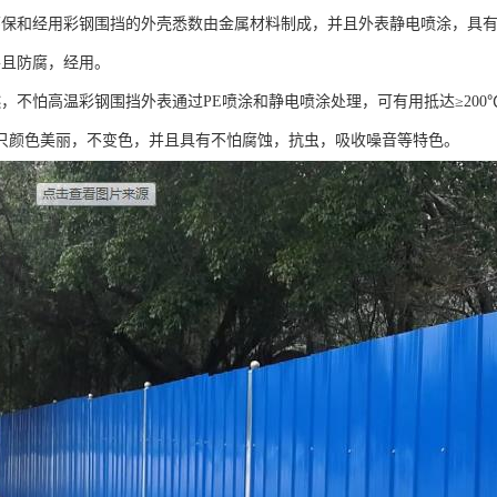
环保和经用彩钢围挡的外壳悉数由金属材料制成，并且外表静电喷涂，具
并且防腐，经用。
燃，不怕高温彩钢围挡外表通过PE喷涂和静电喷涂处理，可有用抵达≥20
只颜色美丽，不变色，并且具有不怕腐蚀，抗虫，吸收噪音等特色。