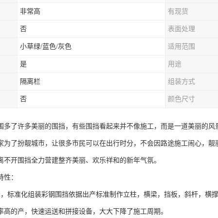
非常高
有现货
否
表面处理
小草绿/蓝色/灰色
适用范围
是
用途
隔离栏
组装方式
否
颜色尺寸
围多了许多美丽的围挡，有些围挡看起来并不像施工，而是一道美丽的风
家为了扮靓城市，让很多市民可以在出行时分，不会因路途施工闹心，靓
离不开围挡全力营建整齐美丽、欢乐祥和的新年气氛。
特性：
备，标准化组装彩钢围挡依据出产标准制作立柱，横梁，挡板，斜杆，横
率高的产，快速运送和拼接设备，大大下降了施工周期。