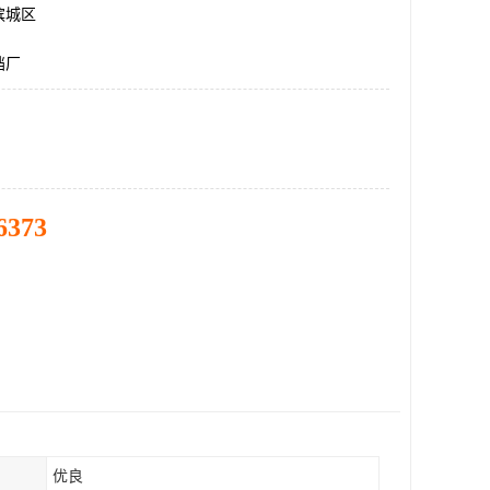
滨城区
挡厂
6373
优良