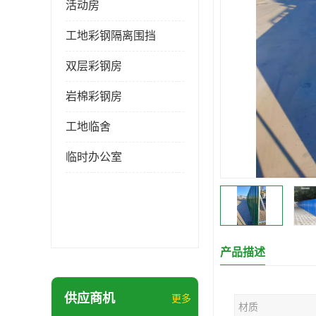
活动房
工地彩钢隔离围挡
双层彩钢房
岩棉彩钢房
工地临舍
临时办公室
产品描述
供应商机
更多
材质