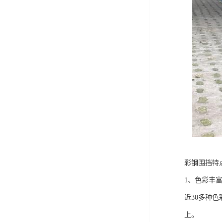
彩钢围挡特
1、色彩丰
近30多种
上。