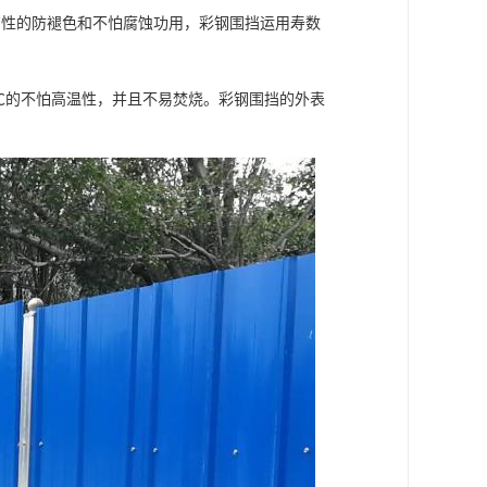
有性的防褪色和不怕腐蚀功用，彩钢围挡运用寿数
0℃的不怕高温性，并且不易焚烧。彩钢围挡的外表