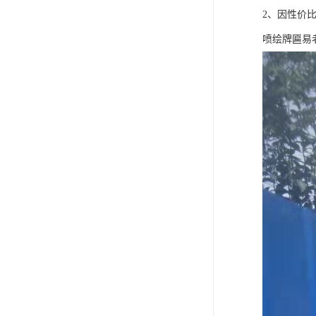
2、因性价
喷绘牌匾易