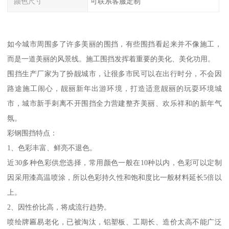
颜色尺寸
可联系客服定制
如今城市周围多了许多美丽的围挡，有些围挡看起来并不像施工，
而是一道美丽的风景线。施工围挡发挥着重要的美化、美化功用。
围挡生产厂家为了扮靓城市，让很多市民可以在出行时分，不会因
路途施工闹心，靓丽新年出游环境，打造适意靓丽的玩耍环境城
市，城市新手刺离不开围挡全力营建整齐美丽、欢乐祥和的新年气
氛。
彩钢围挡特点：
1、色彩丰富、鲜亮不退色。
近30多种色彩供您选择，常用颜色一般在10种以内，色彩可以定制
因采用漆高温喷涂，所以色彩持久性和饱和度比一般材料延长5倍以
上。
2、因性价比高，将成流行趋势。
喷绘牌匾易老化，已被淘汰，铝塑板、工期长、造价太高不能广泛