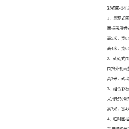
彩钢围挡在
1、景观式
面板采用镀
高5米，宽8
高4米，宽6
2、砖砌式
围挡外侧面
高3米，砖墙
3、组合彩
采用轻钢骨
高3米，宽4
4、临时围