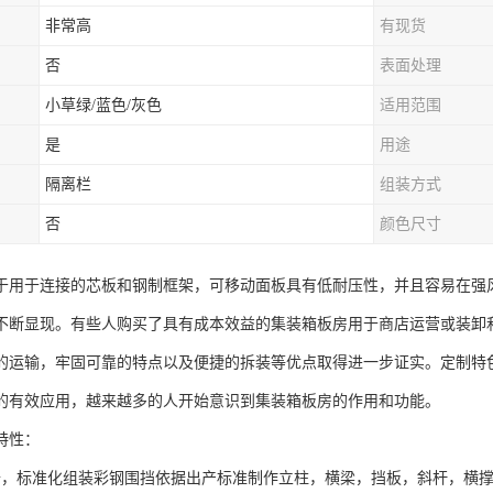
非常高
有现货
否
表面处理
小草绿/蓝色/灰色
适用范围
是
用途
隔离栏
组装方式
否
颜色尺寸
于用于连接的芯板和钢制框架，可移动面板具有低耐压性，并且容易在强
不断显现。有些人购买了具有成本效益的集装箱板房用于商店运营或装卸
的运输，牢固可靠的特点以及便捷的拆装等优点取得进一步证实。定制特
的有效应用，越来越多的人开始意识到集装箱板房的作用和功能。
特性：
备，标准化组装彩钢围挡依据出产标准制作立柱，横梁，挡板，斜杆，横