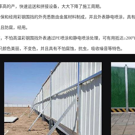
率高的产，快速运送和拼接设备，大大下降了施工周期。
环保和经用彩钢围挡的外壳悉数由金属材料制成，并且外表静电喷涂，具
并且防腐，经用。
燃，不怕高温彩钢围挡外表通过PE喷涂和静电喷涂处理，可有用抵达≥20
只颜色美丽，不变色，并且具有不怕腐蚀，抗虫，吸收噪音等特色。