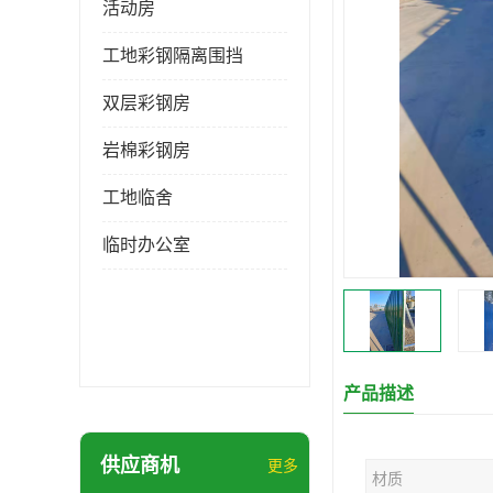
活动房
工地彩钢隔离围挡
双层彩钢房
岩棉彩钢房
工地临舍
临时办公室
产品描述
供应商机
更多
材质