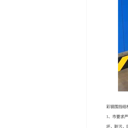
彩钢围挡结
1、市要求
坏，脏污，