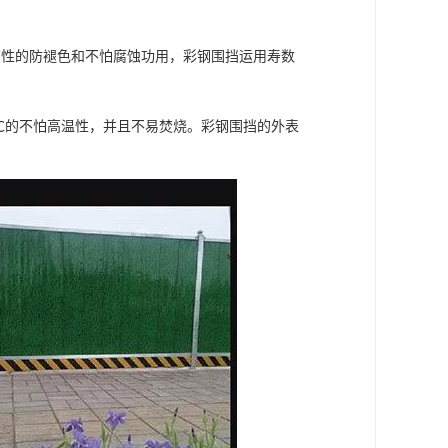
有性的防褪色和不怕腐蚀功用，彩钢围挡运用寿数
0℃的不怕高温性，并且不易焚烧。彩钢围挡的外表