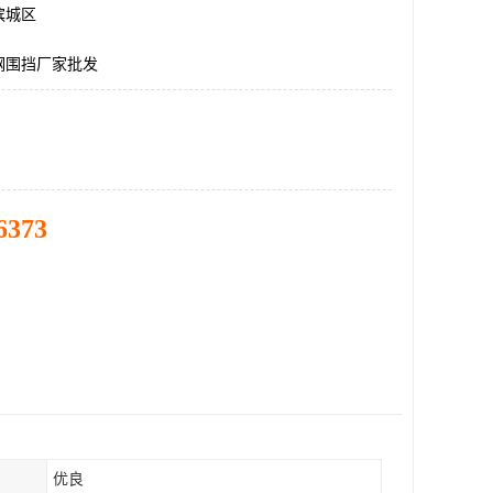
滨城区
钢围挡厂家批发
6373
优良