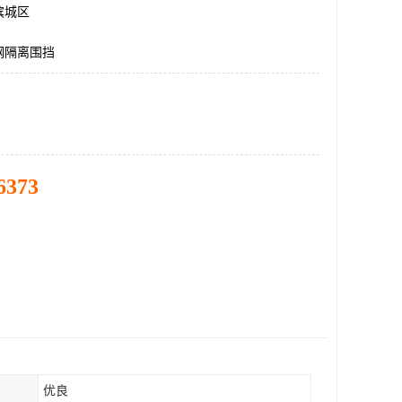
滨城区
钢隔离围挡
6373
优良