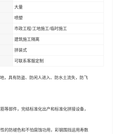
大量
喷塑
市政工程/工地施工/临时施工
建筑施工隔离
拼装式
可联系客服定制
工地，具有防盗、防闲人进入、防水土流失，防飞
撑筋等部件，完结标准化出产和标准化拼接设备，
有性的防褪色和不怕腐蚀功用，彩钢围挡运用寿数