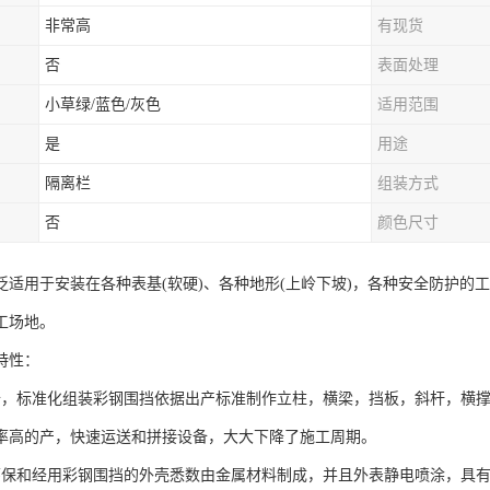
非常高
有现货
否
表面处理
小草绿/蓝色/灰色
适用范围
是
用途
隔离栏
组装方式
否
颜色尺寸
泛适用于安装在各种表基(软硬)、各种地形(上岭下坡)，各种安全防护的
工场地。
特性：
备，标准化组装彩钢围挡依据出产标准制作立柱，横梁，挡板，斜杆，横
率高的产，快速运送和拼接设备，大大下降了施工周期。
环保和经用彩钢围挡的外壳悉数由金属材料制成，并且外表静电喷涂，具