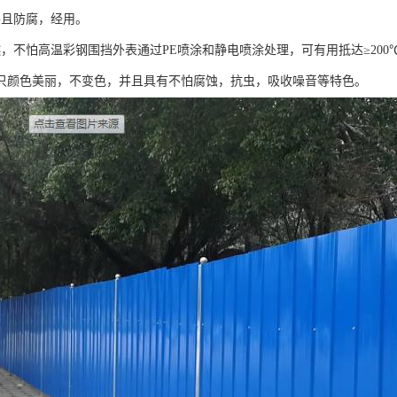
并且防腐，经用。
燃，不怕高温彩钢围挡外表通过PE喷涂和静电喷涂处理，可有用抵达≥20
只颜色美丽，不变色，并且具有不怕腐蚀，抗虫，吸收噪音等特色。