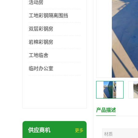
活动房
工地彩钢隔离围挡
双层彩钢房
岩棉彩钢房
工地临舍
临时办公室
产品描述
供应商机
更多
材质