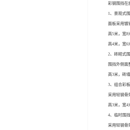
彩钢围挡在
1、景观式
面板采用镀
高5米，宽8
高4米，宽6
2、砖砌式
围挡外侧面
高3米，砖墙
3、组合彩
采用轻钢骨
高3米，宽4
4、临时围
采用轻钢骨