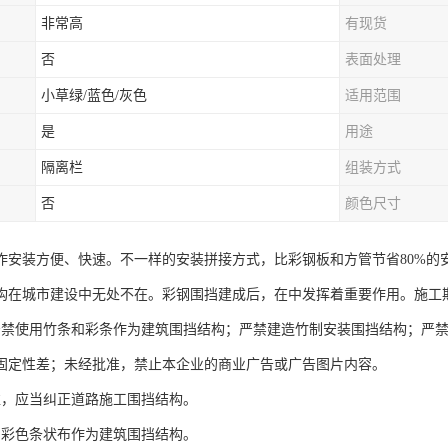
非常高
有现货
否
表面处理
小草绿/蓝色/灰色
适用范围
是
用途
隔离栏
组装方式
否
颜色尺寸
作安装方便、快速。不一样的安装拼接方式，比彩钢板和方管节省80%的
构在城市建设中无处不在。彩钢围挡建成后，在中发挥着重要作用。施工
严禁使用竹条和彩条作为建筑围挡结构；严禁建造竹制安装围挡结构；严禁
固定性差；未经批准，禁止本企业的商业广告或广告图片内容。
准，应当纠正道路施工围挡结构。
用彩色条状布作为建筑围挡结构。