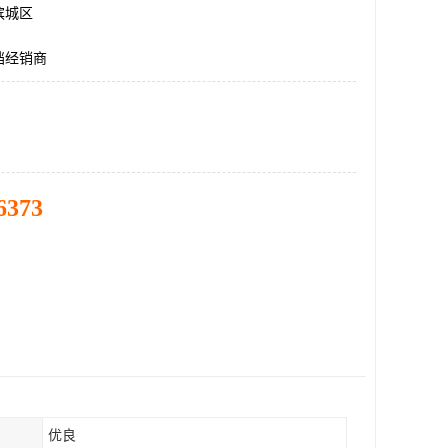
滨城区
挡经销商
6373
优良