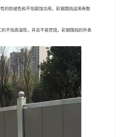
有性的防褪色和不怕腐蚀功用，彩钢围挡运用寿数
0℃的不怕高温性，并且不易焚烧。彩钢围挡的外表