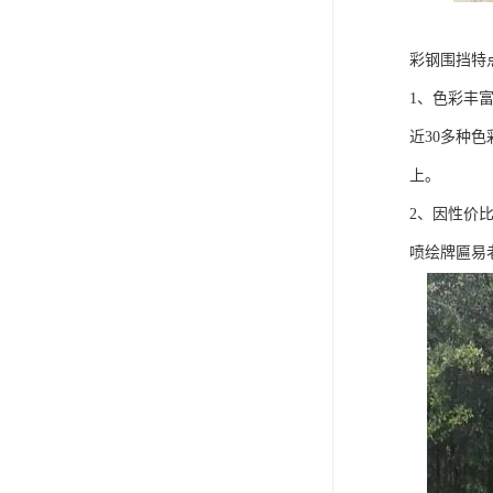
彩钢围挡特
1、色彩丰
近30多种
上。
2、因性价
喷绘牌匾易