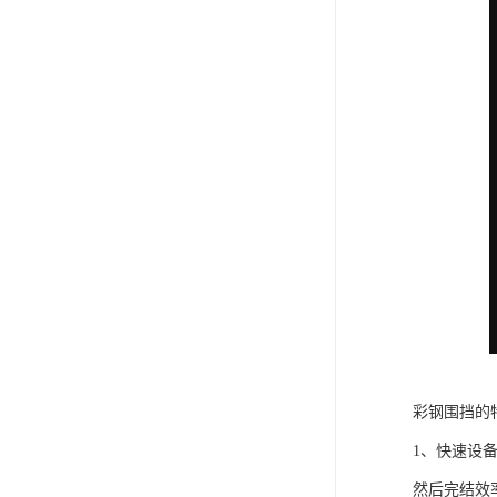
彩钢围挡的
1、快速设
然后完结效