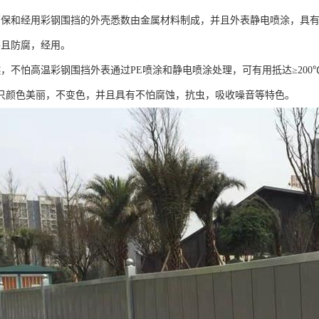
环保和经用彩钢围挡的外壳悉数由金属材料制成，并且外表静电喷涂，具
并且防腐，经用。
燃，不怕高温彩钢围挡外表通过PE喷涂和静电喷涂处理，可有用抵达≥20
只颜色美丽，不变色，并且具有不怕腐蚀，抗虫，吸收噪音等特色。