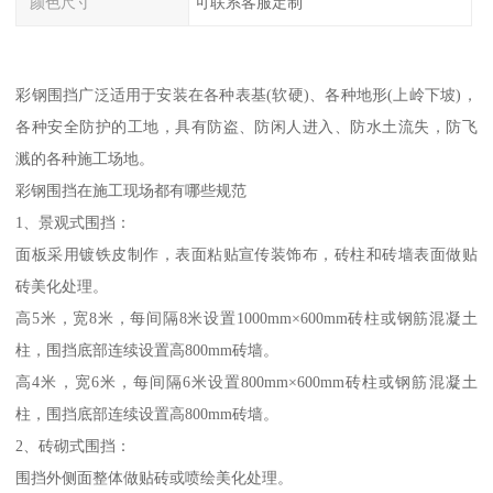
颜色尺寸
可联系客服定制
彩钢围挡广泛适用于安装在各种表基(软硬)、各种地形(上岭下坡)，
各种安全防护的工地，具有防盗、防闲人进入、防水土流失，防飞
溅的各种施工场地。
彩钢围挡在施工现场都有哪些规范
1、景观式围挡：
面板采用镀铁皮制作，表面粘贴宣传装饰布，砖柱和砖墙表面做贴
砖美化处理。
高5米，宽8米，每间隔8米设置1000mm×600mm砖柱或钢筋混凝土
柱，围挡底部连续设置高800mm砖墙。
高4米，宽6米，每间隔6米设置800mm×600mm砖柱或钢筋混凝土
柱，围挡底部连续设置高800mm砖墙。
2、砖砌式围挡：
围挡外侧面整体做贴砖或喷绘美化处理。