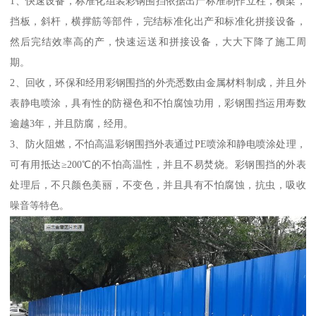
1、快速设备，标准化组装彩钢围挡依据出产标准制作立柱，横梁，
挡板，斜杆，横撑筋等部件，完结标准化出产和标准化拼接设备，
然后完结效率高的产，快速运送和拼接设备，大大下降了施工周
期。
2、回收，环保和经用彩钢围挡的外壳悉数由金属材料制成，并且外
表静电喷涂，具有性的防褪色和不怕腐蚀功用，彩钢围挡运用寿数
逾越3年，并且防腐，经用。
3、防火阻燃，不怕高温彩钢围挡外表通过PE喷涂和静电喷涂处理，
可有用抵达≥200℃的不怕高温性，并且不易焚烧。彩钢围挡的外表
处理后，不只颜色美丽，不变色，并且具有不怕腐蚀，抗虫，吸收
噪音等特色。