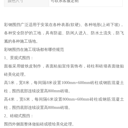
颜色尺寸
可联系客服定制
彩钢围挡广泛适用于安装在各种表基(软硬)、各种地形(上岭下坡)，
各种安全防护的工地，具有防盗、防闲人进入、防水土流失，防飞
溅的各种施工场地。
彩钢围挡在施工现场都有哪些规范
1、景观式围挡：
面板采用镀铁皮制作，表面粘贴宣传装饰布，砖柱和砖墙表面做贴
砖美化处理。
高5米，宽8米，每间隔8米设置1000mm×600mm砖柱或钢筋混凝土
柱，围挡底部连续设置高800mm砖墙。
高4米，宽6米，每间隔6米设置800mm×600mm砖柱或钢筋混凝土
柱，围挡底部连续设置高800mm砖墙。
2、砖砌式围挡：
围挡外侧面整体做贴砖或喷绘美化处理。