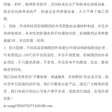
挡板，斜杆，横撑筋等部件，完结标准化出产和标准化拼接设备，
然后完结效率高的产，快速运送和拼接设备，大大下降了施工周
期。
2、回收，环保和经用彩钢围挡的外壳悉数由金属材料制成，并且外
表静电喷涂，具有性的防褪色和不怕腐蚀功用，彩钢围挡运用寿数
逾越3年，并且防腐，经用。
3、防火阻燃，不怕高温彩钢围挡外表通过PE喷涂和静电喷涂处理，
可有用抵达≥200℃的不怕高温性，并且不易焚烧。彩钢围挡的外表
处理后，不只颜色美丽，不变色，并且具有不怕腐蚀，抗虫，吸收
噪音等特色。
我们自始至终坚持"不断标新、竭诚服务、共创辉煌"的企业宗旨，面
对竞争日趋激烈的市场，我们不断推出新产品，满足广大顾客的需
求，我们有能力和信心与客户携手并进，迎接世纪挑战，实现共展
宏图！
m.wang15054376373.b2b168.com