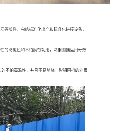
撑筋等部件，完结标准化出产和标准化拼接设备，
有性的防褪色和不怕腐蚀功用，彩钢围挡运用寿数
0℃的不怕高温性，并且不易焚烧。彩钢围挡的外表