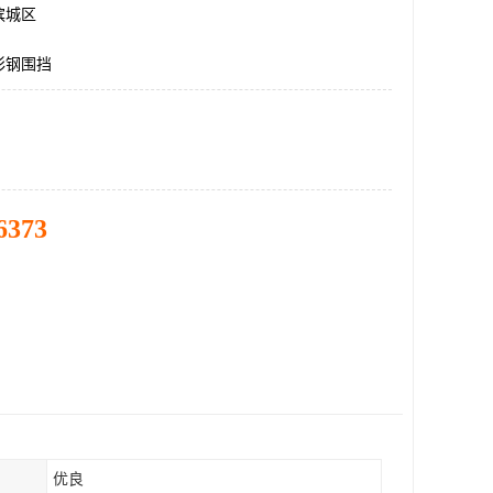
滨城区
彩钢围挡
6373
优良