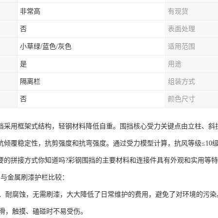
非常高
有现货
否
表面处理
小草绿/蓝色/灰色
适用范围
是
用途
隔离栏
组装方式
否
颜色尺寸
挡采用框架式结构，轻钢材料降低自重。围挡核心受力关键点由立柱、斜
抗倾覆稳定性，抗剪强度和抗弯强度。通过受力模型计算，抗风等级≤10
要的拼接方式你知道吗?彩钢围挡的主要材料和连接件具有外观和实用等
挡与金属刷漆护栏比较：
生锈、耐腐蚀，无需刷漆，大大降低了日常维护的费用，避免了对环境的污染
面光滑，触摸、磕碰时不易受伤。