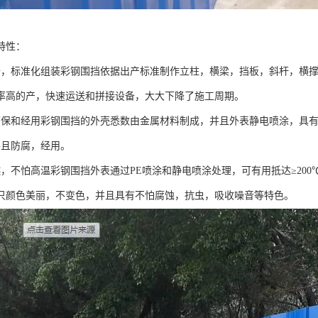
特性：
备，标准化组装彩钢围挡依据出产标准制作立柱，横梁，挡板，斜杆，横
率高的产，快速运送和拼接设备，大大下降了施工周期。
环保和经用彩钢围挡的外壳悉数由金属材料制成，并且外表静电喷涂，具
并且防腐，经用。
燃，不怕高温彩钢围挡外表通过PE喷涂和静电喷涂处理，可有用抵达≥20
只颜色美丽，不变色，并且具有不怕腐蚀，抗虫，吸收噪音等特色。