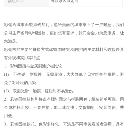
颜色尺寸
可联系客服定制
彩钢给城市面貌添砖加瓦，也给美丽的城市罩上了一层暖意，我们
公司生产各种彩钢围挡，假如您有需求，我们会全力为您服务，让
您满足。
彩钢围挡主要的拼接方式你知道吗?彩钢围挡的主要材料和连接件具
有外观和实用等特点：
1、彩钢围挡与金属刷漆护栏比较：
(1)、不生锈、耐腐蚀，无需刷漆，大大降低了日常维护的费用，避
免了对环境的污染。
(2)、表面光滑，触摸、磕碰时不易受伤。
2、彩钢围挡结构和接点有螺钉固定与拼装两种，组装简单可靠。同
金属栏杆比较：不要焊接，加工速度快，交货期短，安装简便、费
用低。
3、彩钢围挡款式、色彩多样化，可满足不同审美观感者选用，具有