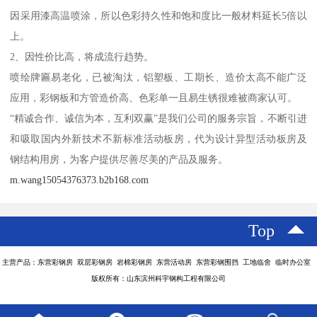
因采用漆高温喷涂，所以色彩持久性和饱和度比一般材料延长5倍以
上。
2、因性价比高，将成流行趋势。
喷绘牌匾易老化，已被淘汰，铝塑板、工期长、造价太高不能广泛
应用，彩钢板和方管造价高、色彩单一且易生锈很难被商家认可。
“精诚合作、诚信为本，互利双赢”是我们公司的服务宗旨，不断引进
和吸取国内外新技术不新标准活动板房，代为设计异型活动板房及
钢结构用房，为客户提供尽善尽美的产品及服务。
m.wang15054376373.b2b168.com
Top
主营产品：东营彩钢房 双层彩钢房 岩棉彩钢房 东营活动房 东营彩钢围挡 工地临舍 临时办公室
版权所有：山东滨州科宇钢构工程有限公司