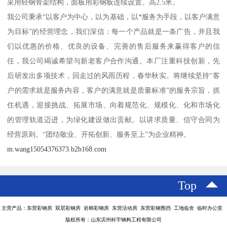
采用轻钢骨架结构，面板用彩钢板连续设置。高2.5米。
我公司秉承“以客户为中心，以为基础，以*服务为手段，以客户满意
为目标”的经营理念，我们深信：每一个产品就是一条广告，并且我
们以优惠的价格、优良的设备、完善的售后服务来赢得客户的信
任，我公司竭诚希望与新老客户合作沟通。本厂注重科技创新，先
后研发出多项技术，回走过的风雨历程，春华秋实。将继续坚持“客
户的需求就是服务内容，客户的满意就是质量标准”的服务宗旨，抓
住机遇，迎接挑战、拓展市场、向着规范化、规模化、化和市场化
的管理轨道迈进，为绿化建设做出贡献。以讲求质量、信守合同为
经营原则。“团结敬业、开拓创新、服务至上”为企业精神。
m.wang15054376373.b2b168.com
Top
主营产品：东营彩钢房 双层彩钢房 岩棉彩钢房 东营活动房 东营彩钢围挡 工地临舍 临时办公室
版权所有：山东滨州科宇钢构工程有限公司