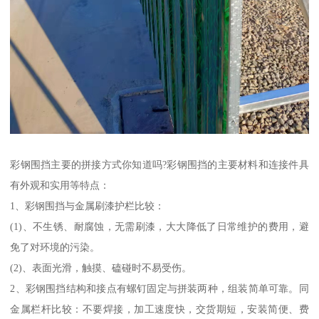
彩钢围挡主要的拼接方式你知道吗?彩钢围挡的主要材料和连接件具
有外观和实用等特点：
1、彩钢围挡与金属刷漆护栏比较：
(1)、不生锈、耐腐蚀，无需刷漆，大大降低了日常维护的费用，避
免了对环境的污染。
(2)、表面光滑，触摸、磕碰时不易受伤。
2、彩钢围挡结构和接点有螺钉固定与拼装两种，组装简单可靠。同
金属栏杆比较：不要焊接，加工速度快，交货期短，安装简便、费