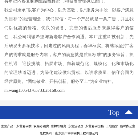
将审批内容复制到道路维修部门和城市管理执法部门。
我公司秉承“以客户为中心，以为基础，以*服务为手段，以客户满意
为目标”的经营理念，我们深信：每一个产品就是一条广告，并且我
们以优惠的价格、优良的设备、完善的售后服务来赢得客户的信
任，我公司竭诚希望与新老客户合作沟通。本厂注重科技创新，先
后研发出多项技术，回走过的风雨历程，春华秋实。将继续坚持“客
户的需求就是服务内容，客户的满意就是质量标准”的服务宗旨，抓
住机遇，迎接挑战、拓展市场、向着规范化、规模化、化和市场化
的管理轨道迈进，为绿化建设做出贡献。以讲求质量、信守合同为
经营原则。“团结敬业、开拓创新、服务至上”为企业精神。
m.wang15054376373.b2b168.com
Top
主营产品：东营彩钢房 双层彩钢房 岩棉彩钢房 东营活动房 东营彩钢围挡 工地临舍 临时办公室
版权所有：山东滨州科宇钢构工程有限公司