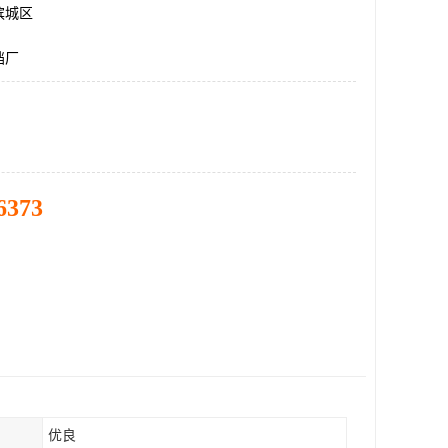
滨城区
挡厂
6373
优良