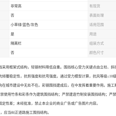
非常高
有现货
否
表面处理
小草绿/蓝色/灰色
适用范围
是
用途
隔离栏
组装方式
否
颜色尺寸
挡采用框架式结构，轻钢材料降低自重。围挡核心受力关键点由立柱、斜
抗倾覆稳定性，抗剪强度和抗弯强度。通过受力模型计算，抗风等级≤10
构在城市建设中无处不在。彩钢围挡建成后，在中发挥着重要作用。施工
严禁使用竹条和彩条作为建筑围挡结构；严禁建造竹制安装围挡结构；严禁
固定性差；未经批准，禁止本企业的商业广告或广告图片内容。
准，应当纠正道路施工围挡结构。