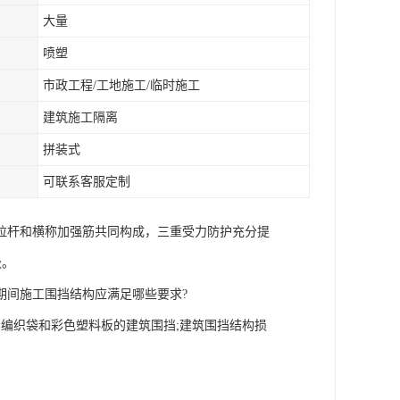
大量
喷塑
市政工程/工地施工/临时施工
建筑施工隔离
拼装式
可联系客服定制
拉杆和横称加强筋共同构成，三重受力防护充分提
级。
期间施工围挡结构应满足哪些要求?
编织袋和彩色塑料板的建筑围挡;建筑围挡结构损