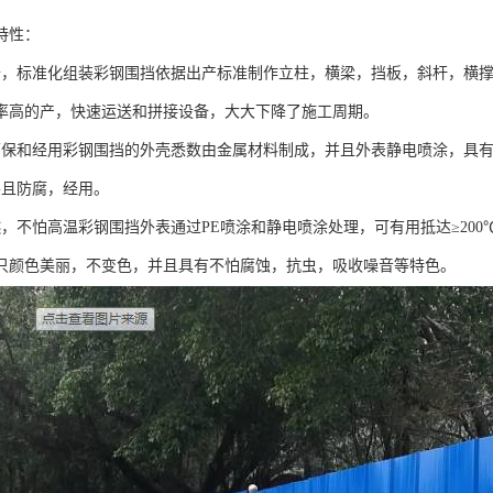
特性：
备，标准化组装彩钢围挡依据出产标准制作立柱，横梁，挡板，斜杆，横
率高的产，快速运送和拼接设备，大大下降了施工周期。
环保和经用彩钢围挡的外壳悉数由金属材料制成，并且外表静电喷涂，具
并且防腐，经用。
燃，不怕高温彩钢围挡外表通过PE喷涂和静电喷涂处理，可有用抵达≥20
只颜色美丽，不变色，并且具有不怕腐蚀，抗虫，吸收噪音等特色。