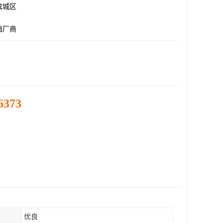
滨城区
挡厂商
6373
优良