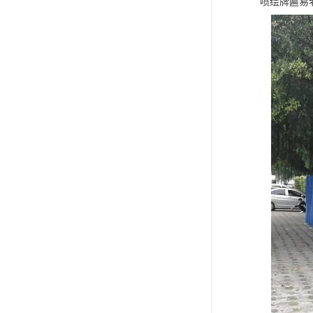
喷绘牌匾易