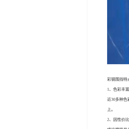
彩钢围挡特
1、色彩丰
近30多种
上。
2、因性价