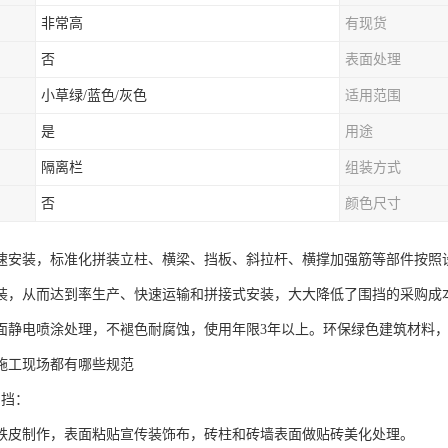
非常高
有现货
否
表面处理
小草绿/蓝色/灰色
适用范围
是
用途
隔离栏
组装方式
否
颜色尺寸
速安装，标准化拼装立柱、横梁、挡板、斜拉杆、横撑加强筋等部件按照
装，从而达到率生产、快速运输和拼接式安装，大大降低了围挡的采购成
面静电喷涂处理，不褪色耐腐蚀，使用年限3年以上。环保绿色建筑材料
施工现场都有哪些规范
围挡：
铁皮制作，表面粘贴宣传装饰布，砖柱和砖墙表面做贴砖美化处理。