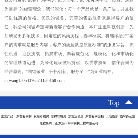
为目标”的经营理念，我们深信：每一个产品就是一条广告，并且我
们以优惠的价格、优良的设备、完善的售后服务来赢得客户的信
任，我公司竭诚希望与新老客户合作沟通。本厂注重科技创新，先
后研发出多项技术，回走过的风雨历程，春华秋实。将继续坚持“客
户的需求就是服务内容，客户的满意就是质量标准”的服务宗旨，抓
住机遇，迎接挑战、拓展市场、向着规范化、规模化、化和市场化
的管理轨道迈进，为绿化建设做出贡献。以讲求质量、信守合同为
经营原则。“团结敬业、开拓创新、服务至上”为企业精神。
m.wang15054376373.b2b168.com
Top
主营产品：东营彩钢房 双层彩钢房 岩棉彩钢房 东营活动房 东营彩钢围挡 工地临舍 临时办公室
版权所有：山东滨州科宇钢构工程有限公司