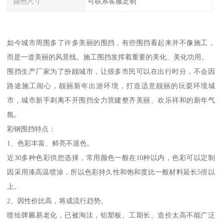
颜色尺寸
可联系客服定制
如今城市周围多了许多美丽的围挡，有些围挡看起来并不像施工，
而是一道美丽的风景线。施工围挡发挥着重要的美化、美化功用。
围挡生产厂家为了扮靓城市，让很多市民可以在出行时分，不会因
路途施工闹心，靓丽新年出游环境，打造适意靓丽的玩耍环境城
市，城市新手刺离不开围挡全力营建整齐美丽、欢乐祥和的新年气
氛。
彩钢围挡特点：
1、色彩丰富、鲜亮不退色。
近30多种色彩供您选择，常用颜色一般在10种以内，色彩可以定制
因采用漆高温喷涂，所以色彩持久性和饱和度比一般材料延长5倍以
上。
2、因性价比高，将成流行趋势。
喷绘牌匾易老化，已被淘汰，铝塑板、工期长、造价太高不能广泛