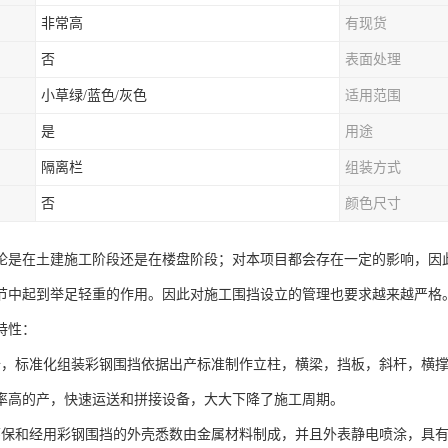
非常高
有现货
否
表面处理
小草绿/蓝色/灰色
适用范围
是
用途
隔离栏
组装方式
否
颜色尺寸
论是在土建施工阶段还是在楼盘阶段；对本项目都会存在一定的影响，因
节中起到举足轻重的作用。因此对施工围挡设立的管理也要求越来越严格
特性：
备，标准化组装彩钢围挡依据出产标准制作立柱，横梁，挡板，斜杆，横
率高的产，快速运送和拼接设备，大大下降了施工周期。
环保和经用彩钢围挡的外壳悉数由金属材料制成，并且外表静电喷涂，具