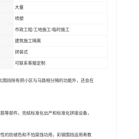
大量
喷塑
市政工程/工地施工/临时施工
建筑施工隔离
拼装式
可联系客服定制
此围挡除有把小区与马路相分隔的功能外，还会在
。
撑筋等部件，完结标准化出产和标准化拼接设备，
有性的防褪色和不怕腐蚀功用，彩钢围挡运用寿数