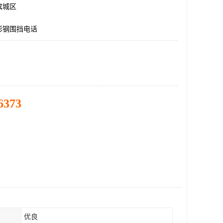
滨城区
彩钢围挡电话
6373
优良