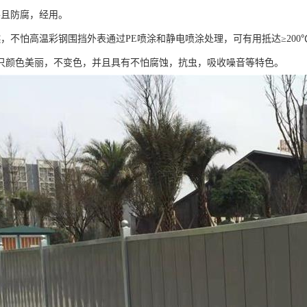
并且防腐，经用。
燃，不怕高温彩钢围挡外表通过PE喷涂和静电喷涂处理，可有用抵达≥20
只颜色美丽，不变色，并且具有不怕腐蚀，抗虫，吸收噪音等特色。