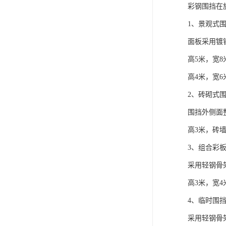
彩钢围挡在
1、景观式
面板采用镀
高5米，宽8
高4米，宽6
2、砖砌式
围挡外侧面
高3米，砖墙
3、组合彩
采用轻钢骨
高3米，宽4
4、临时围
采用轻钢骨