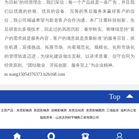
为目标”的经营理念，我们深信：每一个产品就是一条广告，并且我
们以优惠的价格、优良的设备、完善的售后服务来赢得客户的信
任，我公司竭诚希望与新老客户合作沟通。本厂注重科技创新，先
后研发出多项技术，回走过的风雨历程，春华秋实。将继续坚持“客
户的需求就是服务内容，客户的满意就是质量标准”的服务宗旨，抓
住机遇，迎接挑战、拓展市场、向着规范化、规模化、化和市场化
的管理轨道迈进，为绿化建设做出贡献。以讲求质量、信守合同为
经营原则。“团结敬业、开拓创新、服务至上”为企业精神。
m.wang15054376373.b2b168.com
Top
主营产品：东营彩钢房 双层彩钢房 岩棉彩钢房 东营活动房 东营彩钢围挡 工地临舍 临时办公室
版权所有：山东滨州科宇钢构工程有限公司