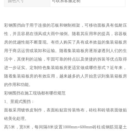
颜色尺寸
可联系客服定制
彩钢围挡由于用于连接的芯板和钢制框架，可移动面板具有低耐压
性，并且容易在强风或大雨中倾倒。随着其应用率的提高，容器板
房的优越性能不断显现。有些人购买了具有成本效益的集装箱板房
用于商店运营或装卸和运输。随着集装箱板房逐渐渗透到人们的生
活中，其便利的运输，牢固可靠的特点以及便捷的拆装等优点取得
进一步证实。定制特色集装箱板房更适宜做成哪些形式？近年来，
随着集装箱板房的有效应用，越来越多的人开始意识到集装箱板房
的作用和功能。
彩钢围挡在施工现场都有哪些规范
1、景观式围挡：
面板采用镀铁皮制作，表面粘贴宣传装饰布，砖柱和砖墙表面做贴
砖美化处理。
高5米，宽8米，每间隔8米设置1000mm×600mm砖柱或钢筋混凝土