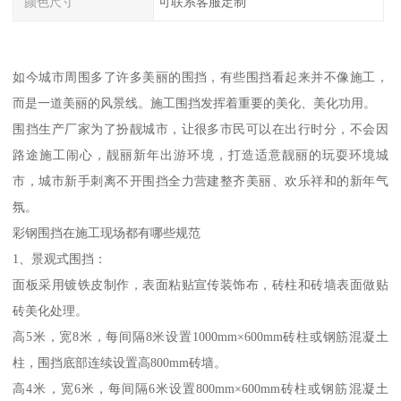
颜色尺寸
可联系客服定制
如今城市周围多了许多美丽的围挡，有些围挡看起来并不像施工，
而是一道美丽的风景线。施工围挡发挥着重要的美化、美化功用。
围挡生产厂家为了扮靓城市，让很多市民可以在出行时分，不会因
路途施工闹心，靓丽新年出游环境，打造适意靓丽的玩耍环境城
市，城市新手刺离不开围挡全力营建整齐美丽、欢乐祥和的新年气
氛。
彩钢围挡在施工现场都有哪些规范
1、景观式围挡：
面板采用镀铁皮制作，表面粘贴宣传装饰布，砖柱和砖墙表面做贴
砖美化处理。
高5米，宽8米，每间隔8米设置1000mm×600mm砖柱或钢筋混凝土
柱，围挡底部连续设置高800mm砖墙。
高4米，宽6米，每间隔6米设置800mm×600mm砖柱或钢筋混凝土