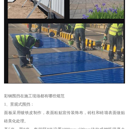
彩钢围挡在施工现场都有哪些规范
1、景观式围挡：
面板采用镀铁皮制作，表面粘贴宣传装饰布，砖柱和砖墙表面做贴
砖美化处理。