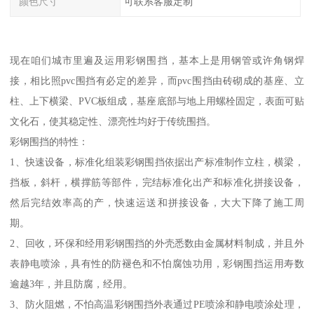
颜色尺寸
可联系客服定制
现在咱们城市里遍及运用彩钢围挡，基本上是用钢管或许角钢焊
接，相比照pvc围挡有必定的差异，而pvc围挡由砖砌成的基座、立
柱、上下横梁、PVC板组成，基座底部与地上用螺栓固定，表面可贴
文化石，使其稳定性、漂亮性均好于传统围挡。
彩钢围挡的特性：
1、快速设备，标准化组装彩钢围挡依据出产标准制作立柱，横梁，
挡板，斜杆，横撑筋等部件，完结标准化出产和标准化拼接设备，
然后完结效率高的产，快速运送和拼接设备，大大下降了施工周
期。
2、回收，环保和经用彩钢围挡的外壳悉数由金属材料制成，并且外
表静电喷涂，具有性的防褪色和不怕腐蚀功用，彩钢围挡运用寿数
逾越3年，并且防腐，经用。
3、防火阻燃，不怕高温彩钢围挡外表通过PE喷涂和静电喷涂处理，