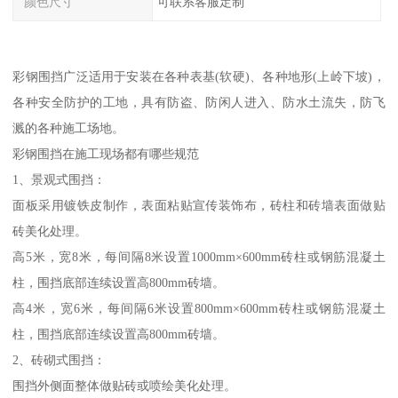
颜色尺寸
可联系客服定制
彩钢围挡广泛适用于安装在各种表基(软硬)、各种地形(上岭下坡)，
各种安全防护的工地，具有防盗、防闲人进入、防水土流失，防飞
溅的各种施工场地。
彩钢围挡在施工现场都有哪些规范
1、景观式围挡：
面板采用镀铁皮制作，表面粘贴宣传装饰布，砖柱和砖墙表面做贴
砖美化处理。
高5米，宽8米，每间隔8米设置1000mm×600mm砖柱或钢筋混凝土
柱，围挡底部连续设置高800mm砖墙。
高4米，宽6米，每间隔6米设置800mm×600mm砖柱或钢筋混凝土
柱，围挡底部连续设置高800mm砖墙。
2、砖砌式围挡：
围挡外侧面整体做贴砖或喷绘美化处理。