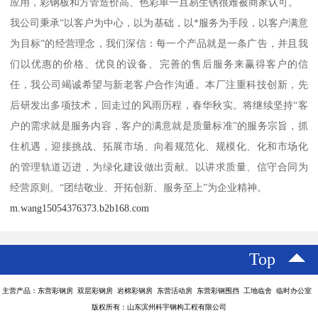
应用，彩钢板和方管造价高、色彩单一且易生锈很难被商家认可。
我公司秉承“以客户为中心，以为基础，以*服务为手段，以客户满意
为目标”的经营理念，我们深信：每一个产品就是一条广告，并且我
们以优惠的价格、优良的设备、完善的售后服务来赢得客户的信
任，我公司竭诚希望与新老客户合作沟通。本厂注重科技创新，先
后研发出多项技术，回走过的风雨历程，春华秋实。将继续坚持“客
户的需求就是服务内容，客户的满意就是质量标准”的服务宗旨，抓
住机遇，迎接挑战、拓展市场、向着规范化、规模化、化和市场化
的管理轨道迈进，为绿化建设做出贡献。以讲求质量、信守合同为
经营原则。“团结敬业、开拓创新、服务至上”为企业精神。
m.wang15054376373.b2b168.com
Top
主营产品：东营彩钢房 双层彩钢房 岩棉彩钢房 东营活动房 东营彩钢围挡 工地临舍 临时办公室
版权所有：山东滨州科宇钢构工程有限公司