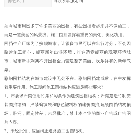
颜色尺寸
可联系客服定制
如今城市周围多了许多美丽的围挡，有些围挡看起来并不像施工，
而是一道美丽的风景线。施工围挡发挥着重要的美化、美化功用。
围挡生产厂家为了扮靓城市，让很多市民可以在出行时分，不会因
路途施工闹心，靓丽新年出游环境，打造适意靓丽的玩耍环境城
市，城市新手刺离不开围挡全力营建整齐美丽、欢乐祥和的新年气
氛。
彩钢围挡结构在城市建设中无处不在。彩钢围挡建成后，在中发挥
着重要作用。施工期间施工围挡结构应满足哪些要求?
1、市要求严禁使用竹条和彩条作为建筑围挡结构；严禁建造竹制安
装围挡结构；严禁编织袋和彩色塑料板的建筑围挡;建筑围挡结构损
坏，脏污，固定性差；未经批准，禁止本企业的商业广告或广告图
片内容。
2、未经批准，应当纠正道路施工围挡结构。