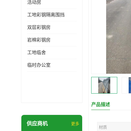
活动房
工地彩钢隔离围挡
双层彩钢房
岩棉彩钢房
工地临舍
临时办公室
产品描述
供应商机
更多
材质