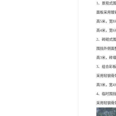
1、景观式
面板采用镀
高5米，宽8
高4米，宽6
2、砖砌式
围挡外侧面
高3米，砖墙
3、组合彩
采用轻钢骨
高3米，宽4
4、临时围
采用轻钢骨