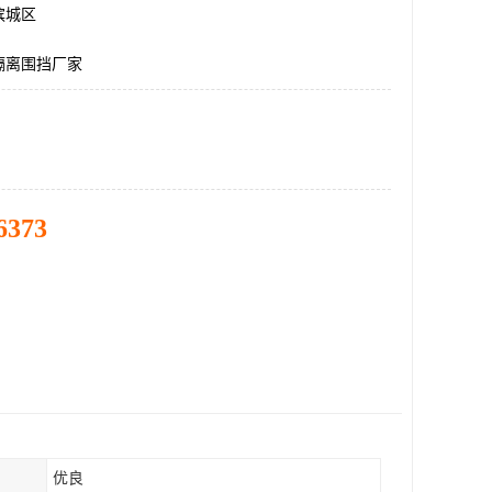
滨城区
隔离围挡厂家
6373
优良