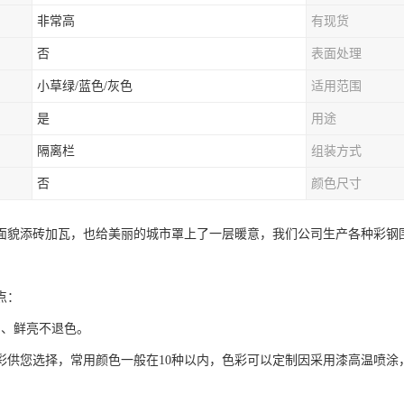
非常高
有现货
否
表面处理
小草绿/蓝色/灰色
适用范围
是
用途
隔离栏
组装方式
否
颜色尺寸
面貌添砖加瓦，也给美丽的城市罩上了一层暖意，我们公司生产各种彩钢
点：
富、鲜亮不退色。
色彩供您选择，常用颜色一般在10种以内，色彩可以定制因采用漆高温喷涂