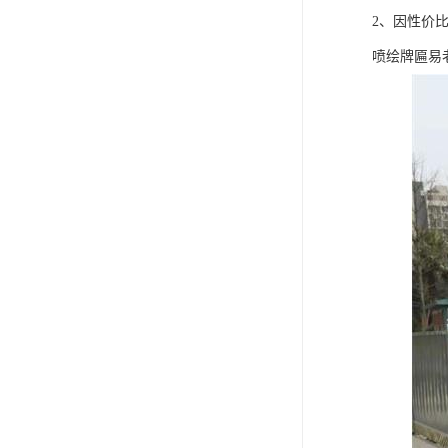
2、因性价
喷绘牌匾易