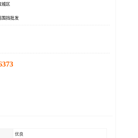
滨城区
离围挡批发
6373
优良