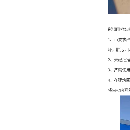
彩钢围挡结
1、市要求
坏，脏污，
2、未经批
3、严禁使
4、在建筑
将审批内容