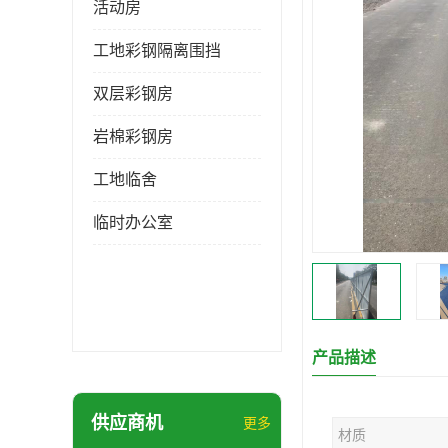
活动房
工地彩钢隔离围挡
双层彩钢房
岩棉彩钢房
工地临舍
临时办公室
产品描述
供应商机
更多
材质