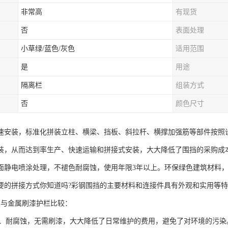
非常高
有现货
否
表面处理
小草绿/蓝色/灰色
适用范围
是
用途
隔离栏
组装方式
否
颜色尺寸
速安装，标准化拼装立柱、横梁、挡板、斜拉杆、横撑加强筋等部件按照
装，从而达到率生产、快速运输和拼接式安装，大大降低了围挡的采购成
面静电喷涂处理，不褪色耐腐蚀，使用年限3年以上。环保绿色建筑材料
要的拼接方式你知道吗?彩钢围挡的主要材料和连接件具有外观和实用等
挡与金属刷漆护栏比较：
生锈、耐腐蚀，无需刷漆，大大降低了日常维护的费用，避免了对环境的污染