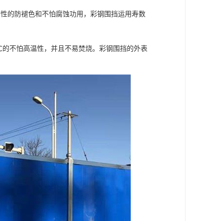
有性的防褪色和不怕腐蚀功用，彩钢围挡运用寿数
0℃的不怕高温性，并且不易焚烧。彩钢围挡的外表