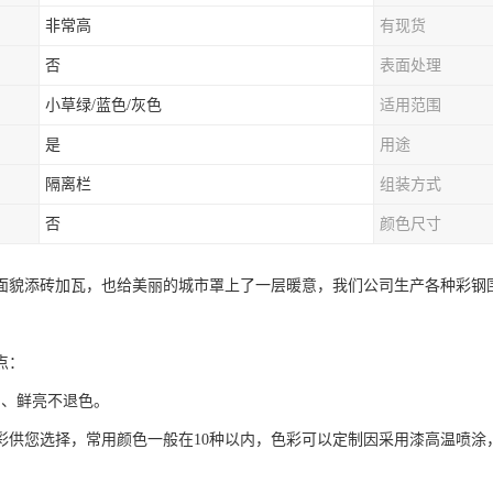
非常高
有现货
否
表面处理
小草绿/蓝色/灰色
适用范围
是
用途
隔离栏
组装方式
否
颜色尺寸
面貌添砖加瓦，也给美丽的城市罩上了一层暖意，我们公司生产各种彩钢
点：
富、鲜亮不退色。
色彩供您选择，常用颜色一般在10种以内，色彩可以定制因采用漆高温喷涂