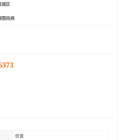
滨城区
钢围挡商
6373
优良