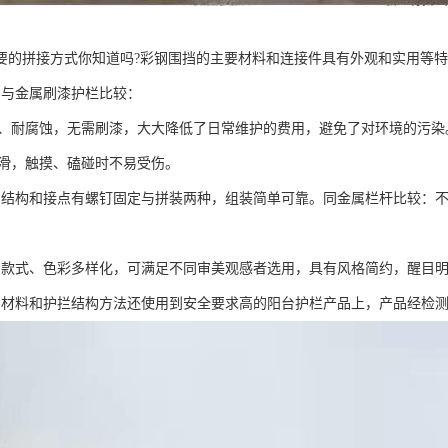
要的拼接方式你知道吗?彩钢围挡的主要材料和连接件具有外观和实用等
挡与金属刷漆护栏比较：
生锈、耐腐蚀，无需刷漆，大大降低了日常维护的费用，避免了对环境的污染
面光滑，触摸、磕碰时不易受伤。
挡结构和接点有螺钉固定与拼装两种，组装简单可靠。同金属栏杆比较：
挡款式、色彩多样化，可满足不同审美观感者选用，具有风格简约，醒目
挡材料和护拦结构方法还使用到安全要求高的阳台护栏产品上，产品经检