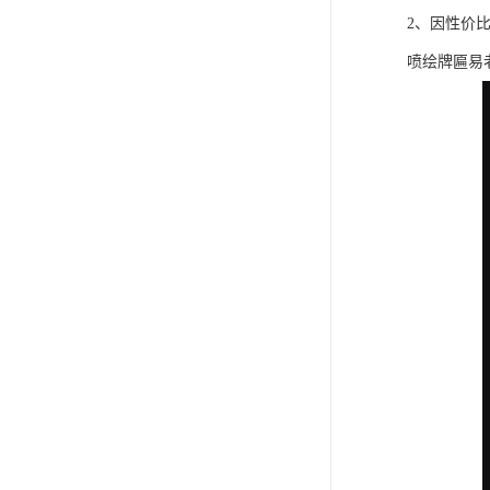
2、因性价
喷绘牌匾易