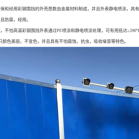
环保和经用彩钢围挡的外壳悉数由金属材料制成，并且外表静电喷涂，具
并且防腐，经用。
燃，不怕高温彩钢围挡外表通过PE喷涂和静电喷涂处理，可有用抵达≥20
只颜色美丽，不变色，并且具有不怕腐蚀，抗虫，吸收噪音等特色。