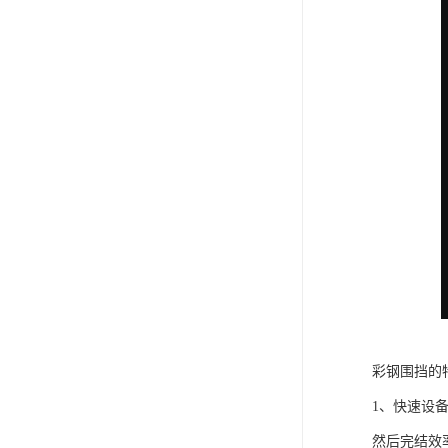
彩钢围挡的
1、快速设
然后完结效