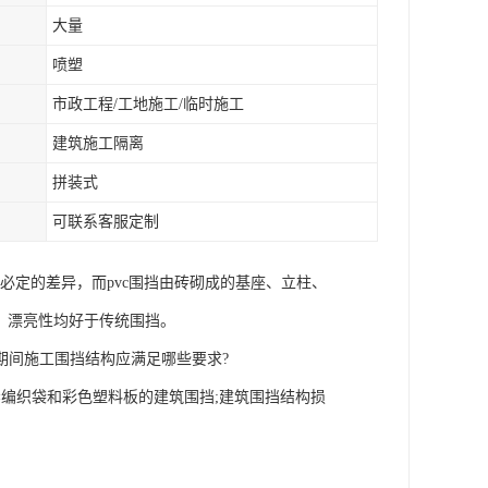
大量
喷塑
市政工程/工地施工/临时施工
建筑施工隔离
拼装式
可联系客服定制
必定的差异，而pvc围挡由砖砌成的基座、立柱、
、漂亮性均好于传统围挡。
期间施工围挡结构应满足哪些要求?
编织袋和彩色塑料板的建筑围挡;建筑围挡结构损