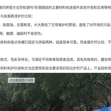
要的拼接方式你知道吗?彩钢围挡的主要材料和连接件具有外观和实用等
挡与金属刷漆护栏比较：
生锈、耐腐蚀，无需刷漆，大大降低了日常维护的费用，避免了对环境的污染
面光滑，触摸、磕碰时不易受伤。
挡结构和接点有螺钉固定与拼装两种，组装简单可靠。同金属栏杆比较：
挡款式、色彩多样化，可满足不同审美观感者选用，具有风格简约，醒目
挡材料和护拦结构方法还使用到安全要求高的阳台护栏产品上，产品经检