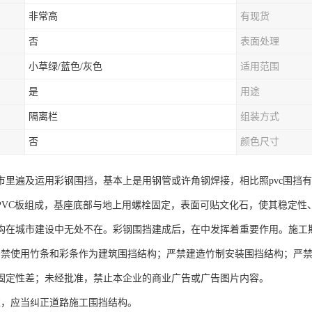
非常高
有现货
否
表面处理
小草绿/蓝色/灰色
适用范围
是
用途
隔离栏
组装方式
否
颜色尺寸
市里遍及运用彩钢围挡，基本上是用钢管或许角钢焊接，相比照pvc围挡有
PVC板组成，基座底部与地上用螺栓固定，表面可贴文化石，使其稳定性
构在城市建设中无处不在。彩钢围挡建成后，在中发挥着重要作用。施工
严禁使用竹条和彩条作为建筑围挡结构；严禁建造竹制安装围挡结构；严禁
固定性差；未经批准，禁止本企业的商业广告或广告图片内容。
准，应当纠正道路施工围挡结构。