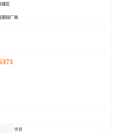
滨城区
离围挡厂商
6373
优良