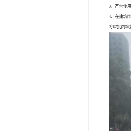
3、严禁使
4、在建筑
将审批内容