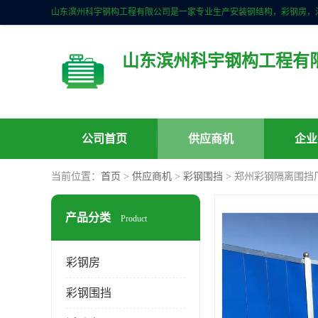
山东滨州科宇钢构工程有
公司首页
供应商机
企业
当前位置：
首页
>
供应商机
>
彩钢围挡
> 郑州彩钢隔离围挡
产品分类
Product
彩钢房
彩钢围挡