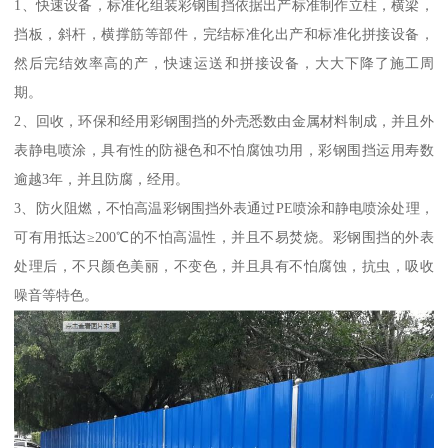
1、快速设备，标准化组装彩钢围挡依据出产标准制作立柱，横梁，
挡板，斜杆，横撑筋等部件，完结标准化出产和标准化拼接设备，
然后完结效率高的产，快速运送和拼接设备，大大下降了施工周
期。
2、回收，环保和经用彩钢围挡的外壳悉数由金属材料制成，并且外
表静电喷涂，具有性的防褪色和不怕腐蚀功用，彩钢围挡运用寿数
逾越3年，并且防腐，经用。
3、防火阻燃，不怕高温彩钢围挡外表通过PE喷涂和静电喷涂处理，
可有用抵达≥200℃的不怕高温性，并且不易焚烧。彩钢围挡的外表
处理后，不只颜色美丽，不变色，并且具有不怕腐蚀，抗虫，吸收
噪音等特色。