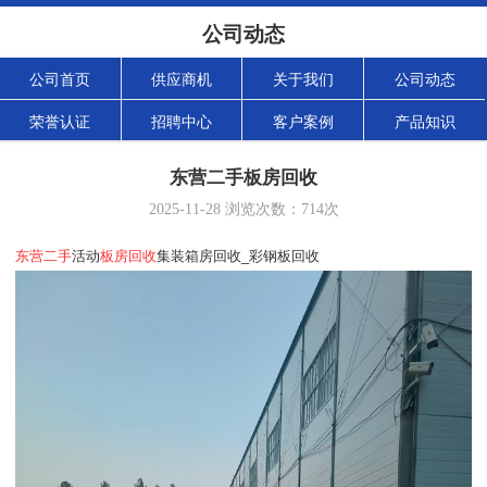
公司动态
公司首页
供应商机
关于我们
公司动态
荣誉认证
招聘中心
客户案例
产品知识
东营二手板房回收
2025-11-28
浏览次数：
714
次
东营二手
活动
板房回收
集装箱房回收_彩钢板回收