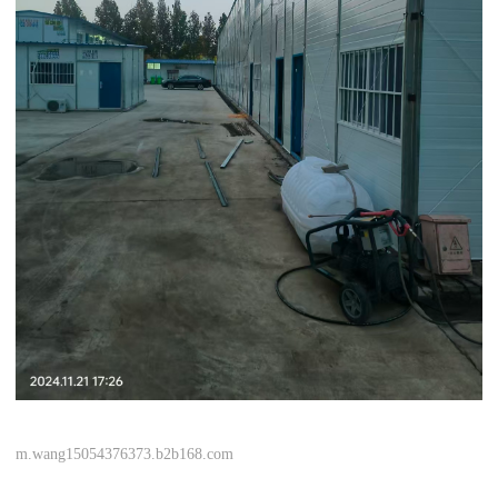
m.wang15054376373.b2b168.com