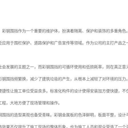
，彩钢围挡作为一个重要的维护体，扮演着隔离、保护和装饰的多重角色
泛应用于围栏保护、道路保护和广告宣传等领域。作为公司的主打产品之
社会发展的主题之一，而彩钢围挡的可循环使用和低损耗率，则在真正意
彩钢围挡频繁换，减少了建筑垃圾的产生，从根本上减轻了对环境的压力
便捷性让施工单位受益良多。标准化构件的设计使得安装加方便快捷，不
工程，大地方便了现场管理和操作。
钢围挡的造型美观也备受青睐。彩钢金属板的色泽鲜明，板面平整，设计
饰效果不仅提升了施工现场的整体形象，也为施工人员和观众营造了一个