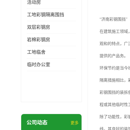
活动房
工地彩钢隔离围挡
“济南彩钢围挡”
双层彩钢房
在建筑施工领域
岩棉彩钢房
观和的特点，广
工地临舍
提供的产品务。
临时办公室
环保节约是当今
隔离措施相比，
彩钢围挡的装拆
程或其他临时性
除了功能性，彩
公司动态
更多
线。其良好的装