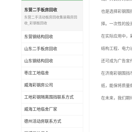
东营二手板房回收
也是选择彩钢围
东营二手活动板房回收集装箱房回
收_彩钢板回收
择。一次性的投
在实际应用中，
东营钢结构回收
结构工程、电力
山东二手板房回收
山东钢结构回收
还可成为广告宣
枣庄工地临舍
在济南彩钢围挡
威海彩钢房公司
纸，能保将质量
工地彩钢隔离围挡联系方式
在未来，我们期
威海工地临舍厂家
德州活动房联系方式