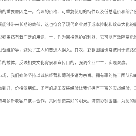
挡的重要原因之一。合理的价格、可重复使用的特性以及低总造价和综合
资能够带来长期的效益，这也符合了现代企业对于成本控制和效益大化的
彩钢围挡有着广泛的用途。**，作为围栏保护的利器，它可以有效隔离危
设备维护等，避免了工人和普通人误入。其次，彩钢围挡也常被用于道路
传的载体，反映相关文化背景和宣传目的，强调企业****，实现双赢。
市场，我们始终坚持以诚信经营和薄利多销为宗旨。拥有率的施工团队和
做到好，价格做到低。多年的施工安装经验让我们拥有丰富的实战经验，
待与多新老客户携手合作，共同创造美好的明天。济南彩钢围挡，为您的施