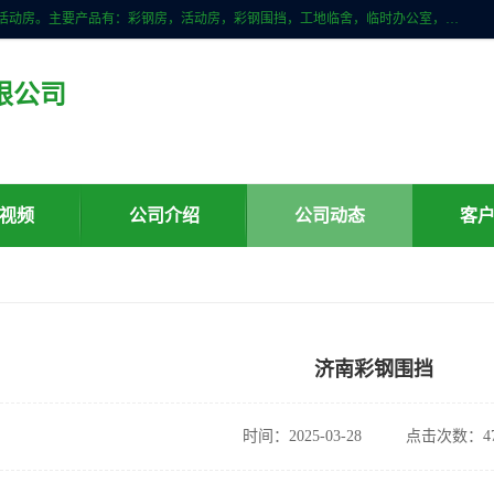
山东滨州科宇钢构工程有限公司是一家专业生产安装钢结构，彩钢房，活动房。主要产品有：彩钢房，活动房，彩钢围挡，工地临舍，临时办公室，民用建筑等生成安装；我们一贯坚持；诚信经营，薄利多销的经营理念。愿与广大的新老客户共创美好未来
限公司
视频
公司介绍
公司动态
客
济南彩钢围挡
时间：2025-03-28
点击次数：47